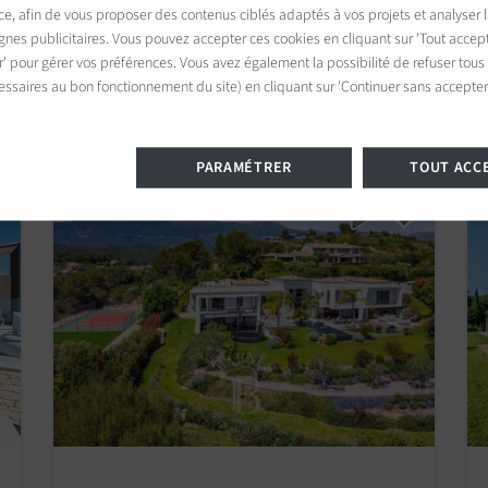
Villa Mougins
ce, afin de vous proposer des contenus ciblés adaptés à vos projets et analyser
es publicitaires. Vous pouvez accepter ces cookies en cliquant sur 'Tout accept
5 chambres
r' pour gérer vos préférences. Vous avez également la possibilité de refuser tous
A partir de 26 666 €
/
essaires au bon fonctionnement du site) en cliquant sur 'Continuer sans accepter'
PARAMÉTRER
TOUT ACC