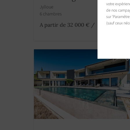
votre expérien
Jylloue
de nos campagn
6 chambres
sur 'Paramétre
(sauf ceux néc
A partir de 32 000 €
/