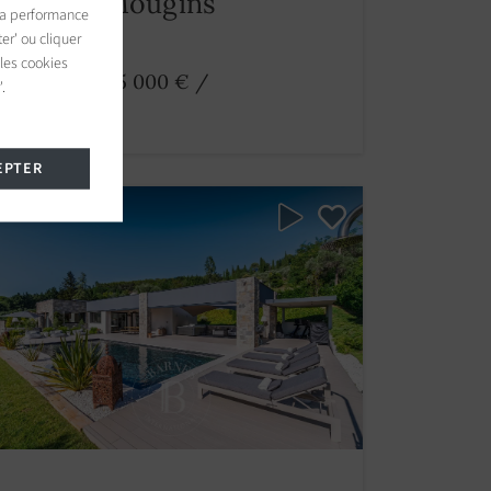
Bastide Mougins
 la performance
er' ou cliquer
8 chambres
 les cookies
A partir de 25 000 €
/
.
EPTER