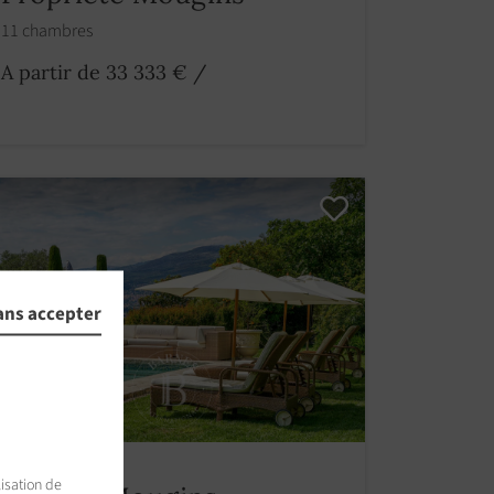
11 chambres
A partir de 33 333 €
/
ans accepter
isation de