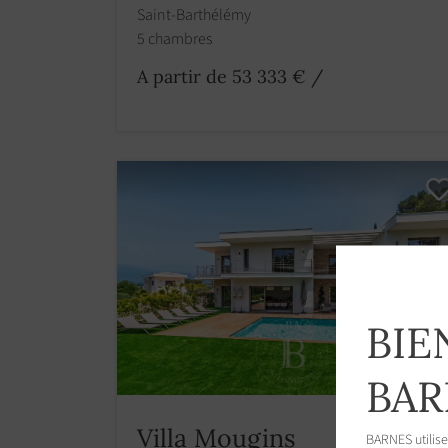
Saint-Barthélémy
5 chambres
A partir de 53 333 €
/
BIE
BAR
Villa Mougins
BARNES utilise