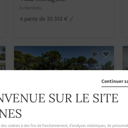
6 chambres
A partir de 33 333 €
/
Continuer s
NVENUE SUR LE SITE
NES
 des cookies à des fins de fonctionnement, d’analyses statistiques, de personnal